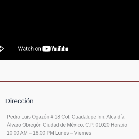
Dirección
Pedro Luis Ogazón # 18 Col. Guadalupe Inn. Alcaldía
Álvaro Obregón Ciudad de México, C.P. 01020 Horario
10:00 AM – 18.00 PM Lunes – Viernes