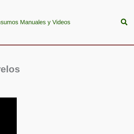
Bus
nsumos Manuales y Videos
relos