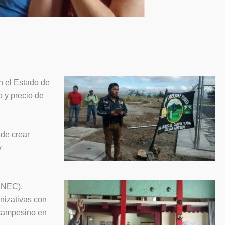
n el Estado de
 y precio de
 de crear
y
(ANEC),
anizativas con
 campesino en