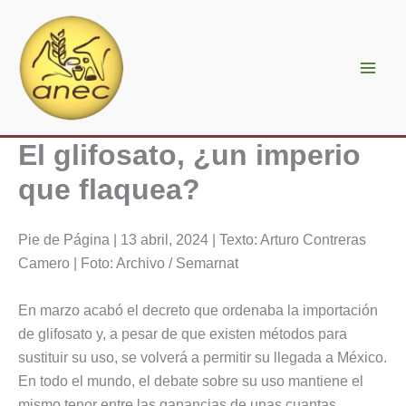
Ir
al
contenido
El glifosato, ¿un imperio
que flaquea?
Pie de Página | 13 abril, 2024 | Texto: Arturo Contreras
Camero | Foto: Archivo / Semarnat
En marzo acabó el decreto que ordenaba la importación
de glifosato y, a pesar de que existen métodos para
sustituir su uso, se volverá a permitir su llegada a México.
En todo el mundo, el debate sobre su uso mantiene el
mismo tenor entre las ganancias de unas cuantas