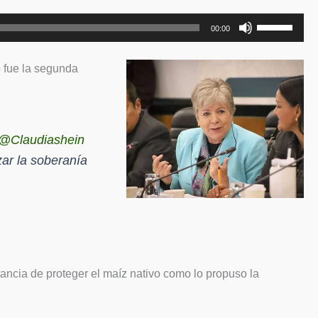
Utiliza
00:00
las
teclas
o fue la segunda
de
flecha
arriba/abajo
para
@Claudiashein
aumentar
zar la soberanía
o
disminuir
el
volumen.
rtancia de proteger el maíz nativo como lo propuso la