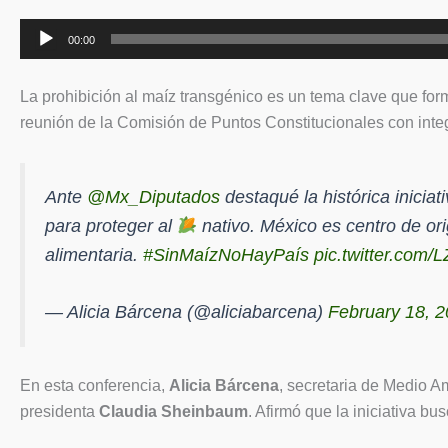
Reproductor
00:00
de
audio
La prohibición al maíz transgénico es un tema clave que for
reunión de la Comisión de Puntos Constitucionales con inte
Ante
@Mx_Diputados
destaqué la histórica inicia
para proteger al
nativo. México es centro de orig
alimentaria.
#SinMaízNoHayPaís
pic.twitter.com/
— Alicia Bárcena (@aliciabarcena)
February 18, 
En esta conferencia,
Alicia Bárcena
, secretaria de Medio A
presidenta
Claudia Sheinbaum
. Afirmó que la iniciativa bu