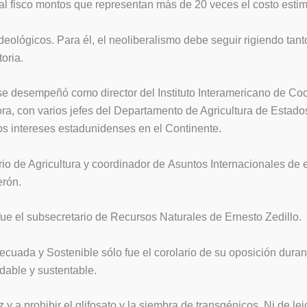
 fisco montos que representan más de 20 veces el costo estima
 ideológicos. Para él, el neoliberalismo debe seguir rigiendo t
oria.
se desempeñó como director del Instituto Interamericano de Coo
a, con varios jefes del Departamento de Agricultura de Estado
s intereses estadunidenses en el Continente.
io de Agricultura y coordinador de Asuntos Internacionales de
erón.
 fue el subsecretario de Recursos Naturales de Ernesto Zedillo.
cuada y Sostenible sólo fue el corolario de su oposición durant
udable y sustentable.
y a prohibir el glifosato y la siembra de transgénicos. Ni de lejo