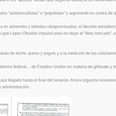
os “asistencialistas” o “populistas” y argumentó en contra de q
a en alimentos y bebidas ultraprocesados; el decreto presidenci
io que López Obrador impulsó para no dejar al “libre mercado”,
nas de leche, queso y yogurt; y a la medición de los volúmenes 
obierno federal… de Estados Unidos en materia de glifosato y t
haya llegado hasta el final del sexenio. Ahora organiza reunio
 administración.