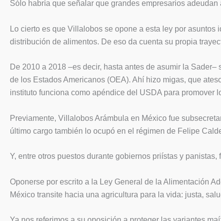
Sólo habría que señalar que grandes empresarios adeudan al
Lo cierto es que Villalobos se opone a esta ley por asuntos
distribución de alimentos. De eso da cuenta su propia trayect
De 2010 a 2018 –es decir, hasta antes de asumir la Sader– 
de los Estados Americanos (OEA). Ahí hizo migas, que atesor
instituto funciona como apéndice del USDA para promover lo
Previamente, Villalobos Arámbula en México fue subsecretar
último cargo también lo ocupó en el régimen de Felipe Cald
Y, entre otros puestos durante gobiernos priístas y panistas,
Oponerse por escrito a la Ley General de la Alimentación Ade
México transite hacia una agricultura para la vida: justa, sal
Ya nos referimos a su oposición a proteger las variantes maíz 