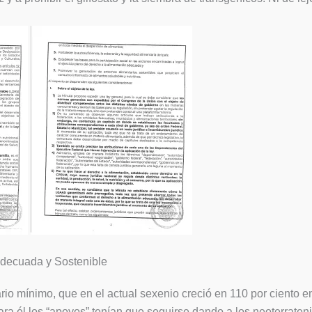
Adecuada y Sostenible
o mínimo, que en el actual sexenio creció en 110 por ciento en
ra él los “apoyos” tenían que seguirse dando a los neoterrateni