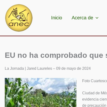
Ir
al
contenido
Inicio
Acerca de
EU no ha comprobado que s
La Jornada | Jared Laureles – 09 de mayo de 2024
Foto Cuartoscu
Ciudad de Méxi
evidencia cie
de precaución 