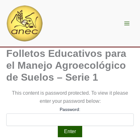
Ir
al
contenido
Folletos Educativos para
el Manejo Agroecológico
de Suelos – Serie 1
This content is password protected. To view it please
enter your password below:
Password: