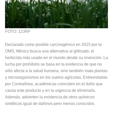
FOTO: 123RF
Declarado como posible carcinogénico en 2015 por la
OMS, México busca una alternativa al glifosato, el
herbicida más usado en el mundo desde su invención. La
lucha por prohibirlo se basa en la evidencia de que no
sólo afecta a la salud humana, sino también mata plantas
y microorganismos en los suelos agrícolas. Entrevistadas
por
Contralínea
, académicas coinciden en el daño que
causa este producto y en la urgencia de eliminarlo.
Además, advierten la existencia de otros químicos
sintéticos igual de dañinos pero menos conocidos