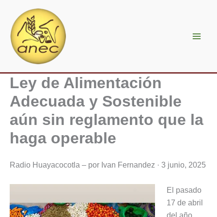
Ir
al
contenido
Ley de Alimentación
Adecuada y Sostenible
aún sin reglamento que la
haga operable
Radio Huayacocotla – por Ivan Fernandez · 3 junio, 2025
El pasado
17 de abril
del año