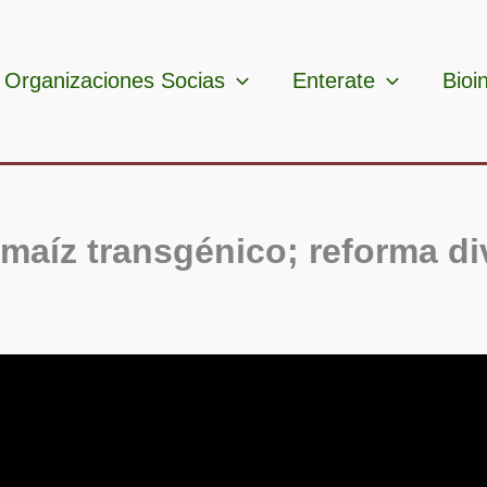
Organizaciones Socias
Enterate
Bioi
 maíz transgénico; reforma d