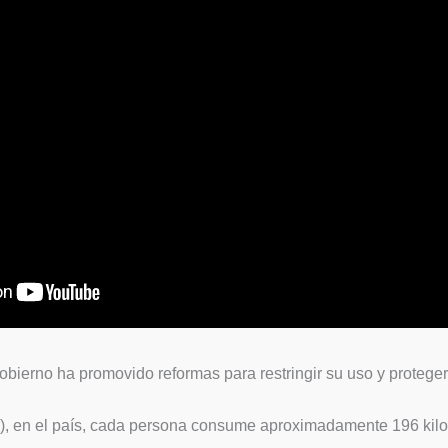
bierno ha promovido reformas para restringir su uso y proteger 
r), en el país, cada persona consume aproximadamente 196 kilos