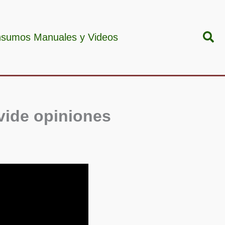
Bus
nsumos Manuales y Videos
ivide opiniones