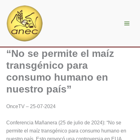
Ir
al
contenido
“No se permite el maíz
transgénico para
consumo humano en
nuestro país”
OnceTV – 25-07-2024
Conferencia Mañanera (25 de julio de 2024): “No se
permite el maíz transgénico para consumo humano en
nuestro país. Esto provocó una controversia en EUA.