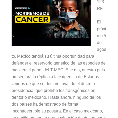
123
RF
El
próxi
mo 5
de
agos
to, México tendrá su última oportunidad para
defender el reservorio genético de las especies de
maíz en el panel del T-MEC. Ese día, nuestro país
presentará la réplica a la exigencia de Estados
Unidos de que se declare inválido el decreto
presidencial que prohíbe los transgénicos en
territorio mexicano. Hasta ahora, ninguno de los
dos países ha demostrado de forma
incontrovertible su postura. En el caso mexicano,
se omitió presentar una evaluación de riesgo para