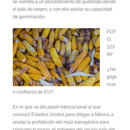
se someta a un procedimiento de quebrado desde
el país de origen, y con ello anular su capacidad
de germinación.
FOT
O:
123
RF
¿Ne
glige
ncia
o confianza de EU?
En lo que va del panel internacional al que
convocó Estados Unidos para obligar a México a
anular la prohibición del maíz transgénico para
consumo humano, el gobierno del vecino país del