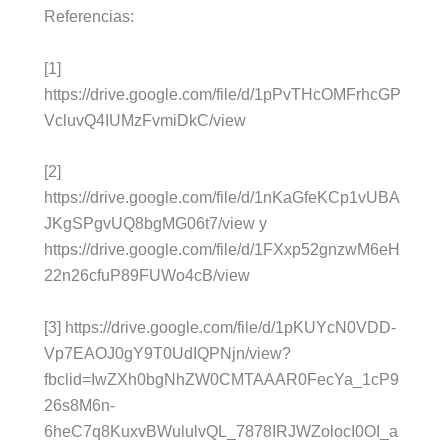
Referencias:
[1]
https://drive.google.com/file/d/1pPvTHcOMFrhcGP
VcluvQ4IUMzFvmiDkC/view
[2]
https://drive.google.com/file/d/1nKaGfeKCp1vUBA
JKgSPgvUQ8bgMG06t7/view y
https://drive.google.com/file/d/1FXxp52gnzwM6eH
22n26cfuP89FUWo4cB/view
[3] https://drive.google.com/file/d/1pKUYcN0VDD-
Vp7EAOJ0gY9T0UdIQPNjn/view?
fbclid=IwZXh0bgNhZW0CMTAAAR0FecYa_1cP9
26s8M6n-
6heC7q8KuxvBWululvQL_7878IRJWZolocI0OI_a