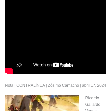
Nota | CONTRALÍNEA | Zósimo Camacho | abril 17, 2024
Ricardo
Gallardo
Vara, el