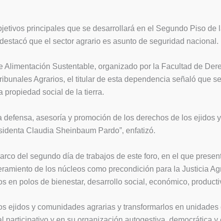
bjetivos principales que se desarrollará en el Segundo Piso de 
 destacó que el sector agrario es asunto de seguridad nacional.
 de Alimentación Sustentable, organizado por la Facultad de D
nales Agrarios, el titular de esta dependencia señaló que se t
 propiedad social de la tierra.
la defensa, asesoría y promoción de los derechos de los ejido
residenta Claudia Sheinbaum Pardo”, enfatizó.
arco del segundo día de trabajos de este foro, en el que present
amiento de los núcleos como precondición para la Justicia Agra
os en polos de bienestar, desarrollo social, económico, producti
los ejidos y comunidades agrarias y transformarlos en unidades 
al participativo y en su organización autogestiva, democrática 