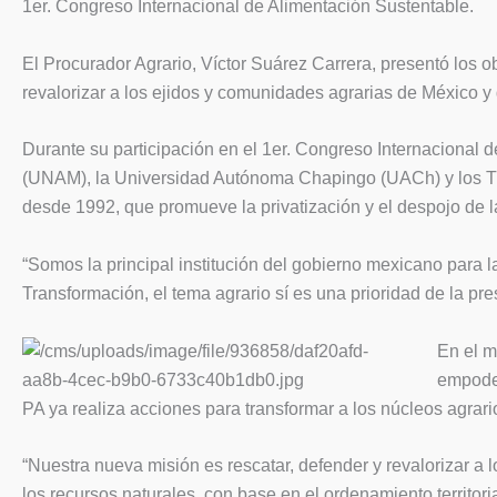
1er. Congreso Internacional de Alimentación Sustentable.
El Procurador Agrario, Víctor Suárez Carrera, presentó los o
revalorizar a los ejidos y comunidades agrarias de México y
Durante su participación en el 1er. Congreso Internacional
(UNAM), la Universidad Autónoma Chapingo (UACh) y los Tribu
desde 1992, que promueve la privatización y el despojo de la
“Somos la principal institución del gobierno mexicano para 
Transformación, el tema agrario sí es una prioridad de la p
En el m
empoder
PA ya realiza acciones para transformar a los núcleos agrari
“Nuestra nueva misión es rescatar, defender y revalorizar a 
los recursos naturales, con base en el ordenamiento territori